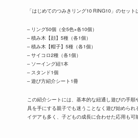
「はじめてのつみきリング10 RING10」のセ
– リング50個（全5色×各10個）
– 積み木【顔】5種（各1個）
– 積み木【帽子】5種（各1個）
– サイコロ2種（各1個）
– ソーイング紐1本
– スタンド1個
– 遊び方紹介シート1冊
この紹介シートには、基本的な紐通し遊びの手順
具を手にする親子でも迷うことなく遊び始められ
イデアも多く、子どもの成長に合わせた応用も可