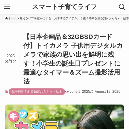
スマート子育てライフ
ホーム
育児ライフを豊かにする「おすすめアイテム」
親子時間を彩る知育おもちゃ・絵本
【日本企画品＆32GBSDカード
付】トイカメラ 子供用デジタルカ
メラで家族の思い出を鮮明に残
2025
8/12
す！小学生の誕生日プレゼントに
最適なタイマー＆ズーム撮影活用
法
June 5, 2025
August 12, 2025
親子時間を彩る知育おもちゃ・絵本