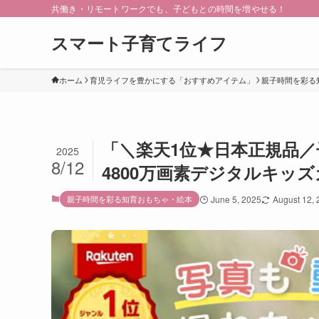
共働き・リモートワークでも、子どもとの時間を増やせる！
スマート子育てライフ
ホーム
育児ライフを豊かにする「おすすめアイテム」
親子時間を彩る
「＼楽天1位★日本正規品
2025
8/12
4800万画素デジタルキッ
親子時間を彩る知育おもちゃ・絵本
June 5, 2025
August 12,