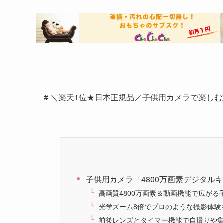
# ＼楽天1位★日本正規品／子供用カメラで楽しむ
子供用カメラ「4800万画素デジタル
高画質4800万画素＆動画機能で広がる
光学ズーム8倍でプロのような撮影体験
前後レンズとタイマー機能で自撮りや