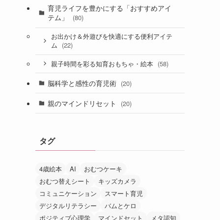
育児ライフを豊かにする「おすすめアイ
テム」
(80)
お出かけ＆外遊びを快適にする便利アイテ
(22)
ム
(58)
親子時間を彩る知育おもちゃ・絵本
脳科学と感性の育児術
(20)
親のマインドリセット
(20)
タグ
4歳絵本
AI
おむつケーキ
おむつ替えシート
キッズカメラ
コミュニケーション
スマート育児
デジタルリテラシー
バムとケロ
ポジティブ心理学
マインドセット
メタ認知