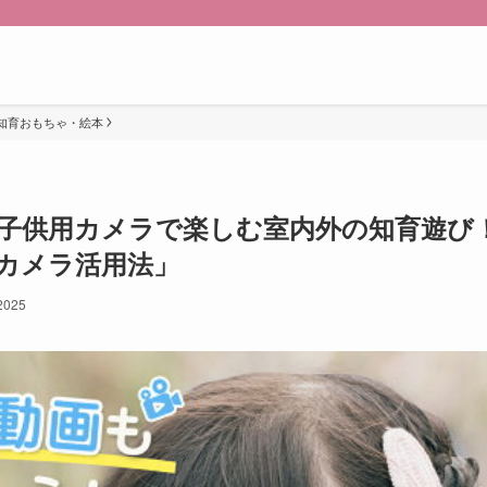
知育おもちゃ・絵本
／子供用カメラで楽しむ室内外の知育遊び
ズカメラ活用法」
 2025