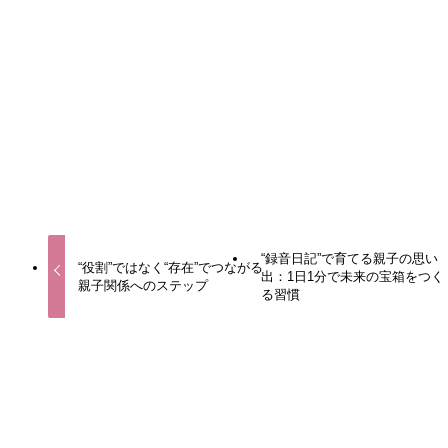
URLをコピーしました！
“録音日記”で育てる親子の思い
“役割”ではなく“存在”でつながる
出：1日1分で未来の宝箱をつく
親子関係へのステップ
る習慣
この記事を書いた人
こはるママ🌸