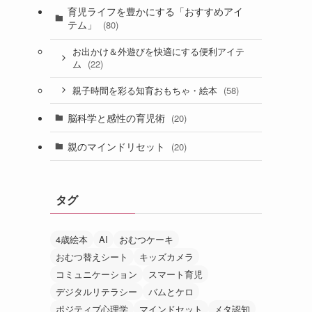
育児ライフを豊かにする「おすすめアイ
テム」
(80)
お出かけ＆外遊びを快適にする便利アイテ
(22)
ム
(58)
親子時間を彩る知育おもちゃ・絵本
脳科学と感性の育児術
(20)
親のマインドリセット
(20)
タグ
4歳絵本
AI
おむつケーキ
おむつ替えシート
キッズカメラ
コミュニケーション
スマート育児
デジタルリテラシー
バムとケロ
ポジティブ心理学
マインドセット
メタ認知