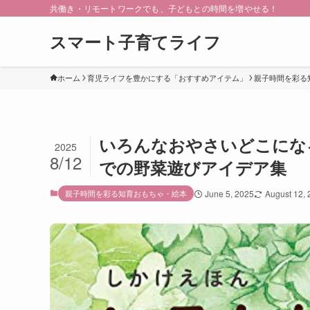
共働き・リモートワークでも、子どもとの時間を増やせる！
スマート子育てライフ
ホーム
育児ライフを豊かにする「おすすめアイテム」
親子時間を彩る
いろんなおやさいどこにな
2025
8/12
での野菜遊びアイデア集
親子時間を彩る知育おもちゃ・絵本
June 5, 2025
August 12,