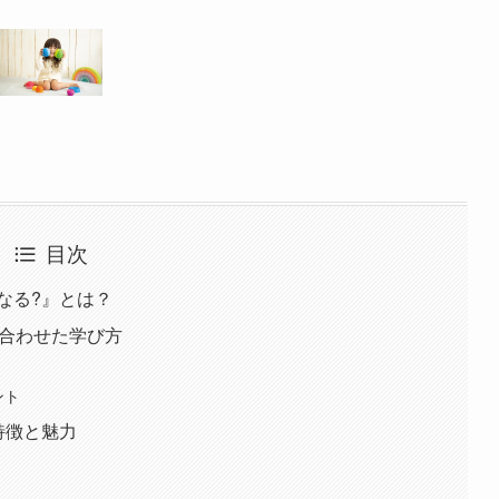
目次
なる?』とは？
に合わせた学び方
ント
特徴と魅力