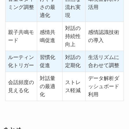
ミング調整
さの最
流れ実
活用
適化
現
対話の
親子共鳴モ
感情共
感情認識技術
持続性
ード
鳴促進
の導入
向上
ルーティン
習慣化
対話の
生活リズムに
化トリガー
促進
定期化
合わせて調整
対話量
データ解析ダ
会話頻度の
ストレ
の最適
ッシュボード
見える化
ス軽減
化
利用