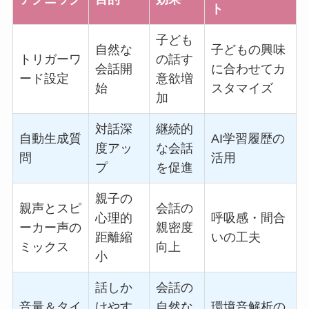
ト
子ども
自然な
子どもの興味
トリガーワ
の話す
会話開
に合わせてカ
ード設定
意欲増
始
スタマイズ
加
対話深
継続的
自動生成質
AI学習履歴の
度アッ
な会話
問
活用
プ
を促進
親子の
親声とスピ
会話の
心理的
呼吸感・間合
ーカー声の
親密度
距離縮
いの工夫
ミックス
向上
小
話しか
会話の
音量＆タイ
けやす
自然な
環境音解析の