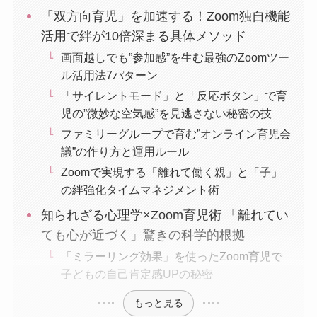
「双方向育児」を加速する！Zoom独自機能
活用で絆が10倍深まる具体メソッド
画面越しでも”参加感”を生む最強のZoomツー
ル活用法7パターン
「サイレントモード」と「反応ボタン」で育
児の”微妙な空気感”を見逃さない秘密の技
ファミリーグループで育む”オンライン育児会
議”の作り方と運用ルール
Zoomで実現する「離れて働く親」と「子」
の絆強化タイムマネジメント術
知られざる心理学×Zoom育児術 「離れてい
ても心が近づく」驚きの科学的根拠
「ミラーリング効果」を使ったZoom育児で
子どもの自己肯定感UPの秘密
もっと見る