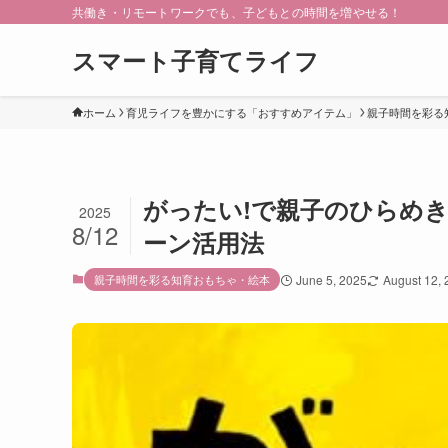
共働き・リモートワークでも、子どもとの時間を増やせる！
スマート子育てライフ
ホーム
育児ライフを豊かにする「おすすめアイテム」
親子時間を彩る
がったい!で親子のひらめ
2025
8/12
ーン活用法
親子時間を彩る知育おもちゃ・絵本
June 5, 2025
August 12,