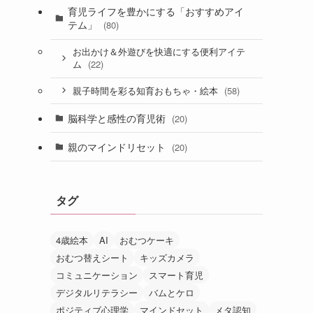
育児ライフを豊かにする「おすすめアイ
テム」
(80)
お出かけ＆外遊びを快適にする便利アイテ
(22)
ム
(58)
親子時間を彩る知育おもちゃ・絵本
脳科学と感性の育児術
(20)
親のマインドリセット
(20)
タグ
4歳絵本
AI
おむつケーキ
おむつ替えシート
キッズカメラ
コミュニケーション
スマート育児
デジタルリテラシー
バムとケロ
ポジティブ心理学
マインドセット
メタ認知