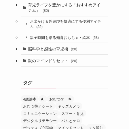
育児ライフを豊かにする「おすすめアイ
テム」
(80)
お出かけ＆外遊びを快適にする便利アイテ
(22)
ム
(58)
親子時間を彩る知育おもちゃ・絵本
脳科学と感性の育児術
(20)
親のマインドリセット
(20)
タグ
4歳絵本
AI
おむつケーキ
おむつ替えシート
キッズカメラ
コミュニケーション
スマート育児
デジタルリテラシー
バムとケロ
ポジティブ心理学
マインドセット
メタ認知