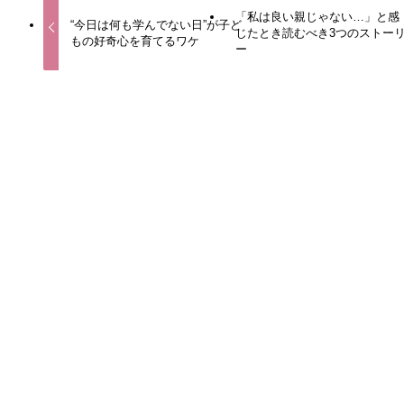
「私は良い親じゃない…」と感
“今日は何も学んでない日”が子ど
じたとき読むべき3つのストー
もの好奇心を育てるワケ
ー
この記事を書いた人
こはるママ🌸
関連記事