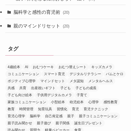
脳科学と感性の育児術
(20)
親のマインドリセット
(20)
タグ
4歳絵本
AI
おむつケーキ
おむつ替えシート
キッズカメラ
コミュニケーション
スマート育児
デジタルリテラシー
バムとケロ
ポジティブ心理学
マインドセット
メタ認知
メンタルヘルス
共感
共育
出産祝いギフト
子ども
子どもの成長
子ども向け絵本
子供用デジタルカメラ
子育て
家族コミュニケーション
小型絵本
幼児絵本
心理学
感性教育
教育
時間管理
知育玩具
習慣化
育児
育児テクニック
育児心理学
脳科学
自己肯定感
親子
親子コミュニケーション
親子読み聞かせ
親子遊び
親子関係
誕生日プレゼント
読み聞かせ
質問力
軽量ベビーカー
食育