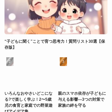
“子どもに聞く”ことで育つ思考力！質問リスト30選【保
存版】
いろんなおやさいどこにな
親のスマホ依存が子どもに
る?で楽しく学ぶ！2〜5歳
与える影響—3つの対策で
児の食育と家庭での野菜遊
家族の絆を守る
びアイデア集