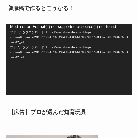
🎬原稿で作るとこうなる！
動
Media error: Format(s) not supported or source(s) not found
ファイルをダウンロード: https://smart-kosodate.work/wp-
画
content/uploads/2025/05/%E7%84%A1%E9%A1%8C%E5%8B%95%E7%94%BB
プ
.mp4?_=1
ファイルをダウンロード: https://smart-kosodate.work/wp-
レ
content/uploads/2025/05/%E7%84%A1%E9%A1%8C%E5%8B%95%E7%94%BB
ー
.mp4?_=1
ヤ
ー
【広告】プロが選んだ知育玩具