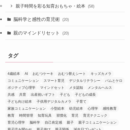
親子時間を彩る知育おもちゃ・絵本
(58)
脳科学と感性の育児術
(20)
親のマインドリセット
(20)
タグ
4歳絵本
AI
おむつケーキ
おむつ替えシート
キッズカメラ
コミュニケーション
スマート育児
デジタルリテラシー
バムとケロ
ポジティブ心理学
マインドセット
メタ認知
メンタルヘルス
共感
共育
出産祝いギフト
子ども
子どもの成長
子ども向け絵本
子供用デジタルカメラ
子育て
家族コミュニケーション
小型絵本
幼児絵本
心理学
感性教育
教育
時間管理
知育玩具
習慣化
育児
育児テクニック
育児心理学
脳科学
自己肯定感
親子
親子コミュニケーション
親子読み聞かせ
親子遊び
親子関係
誕生日プレゼント