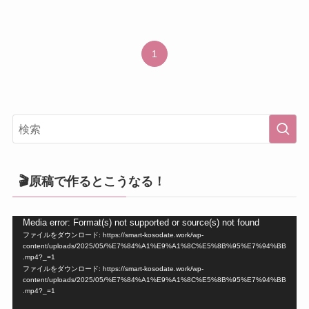
1
🎬原稿で作るとこうなる！
動
Media error: Format(s) not supported or source(s) not found
ファイルをダウンロード: https://smart-kosodate.work/wp-
画
content/uploads/2025/05/%E7%84%A1%E9%A1%8C%E5%8B%95%E7%94%BB
プ
.mp4?_=1
ファイルをダウンロード: https://smart-kosodate.work/wp-
レ
content/uploads/2025/05/%E7%84%A1%E9%A1%8C%E5%8B%95%E7%94%BB
ー
.mp4?_=1