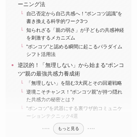
ーニング法
自己否定から自己共感へ！“ポンコツ認識”を
書き換える科学的ワーク3つ
知られざる「親の弱さ」が子どもの共感神経
を刺激するメカニズム
“ポンコツ”と認める瞬間に起こるパラダイム
シフト活用法
逆説的！「無理しない」から始まる“ポンコ
ツ”親の最強共感力養成術
「無理しない」を阻む3大罠とその回避戦略
逆境こそチャンス！“ポンコツ親”が持つ隠れ
た共感力の秘密とは？
“ポンコツ”を武器にする裏ワザ的コミュニケ
ーションテクニック4選
もっと見る