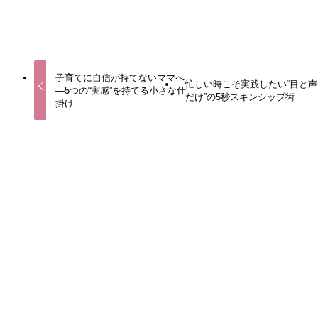
URLをコピーしました！
子育てに自信が持てないママへ
忙しい時こそ実践したい“目と声
—5つの“実感”を持てる小さな仕
だけ”の5秒スキンシップ術
掛け
この記事を書いた人
こはるママ🌸
関連記事