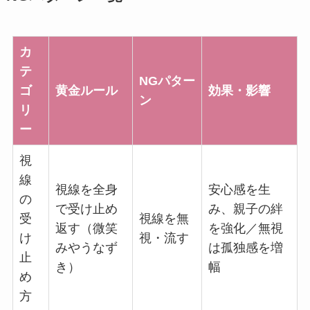
カ
テ
NGパター
ゴ
黄金ルール
効果・影響
ン
リ
ー
視
線
視線を全身
安心感を生
の
で受け止め
み、親子の絆
受
視線を無
返す（微笑
を強化／無視
け
視・流す
みやうなず
は孤独感を増
止
き）
幅
め
方