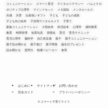
コミュニケーション
スマート育児
デジタルリテラシー
バムとケロ
ポジティブ心理学
マインドセット
メタ認知
メンタルヘルス
共感
共育
出産祝いギフト
子ども
子どもの成長
子ども向け絵本
子供用デジタルカメラ
子育て
家族コミュニケーション
小型絵本
幼児絵本
心理学
感性教育
教育
時間管理
知育玩具
習慣化
育児
育児テクニック
育児心理学
脳科学
自己肯定感
親子
親子コミュニケーション
親子読み聞かせ
親子遊び
親子関係
誕生日プレゼント
読み聞かせ
質問力
軽量ベビーカー
食育
はじめに
サイトマップ
お問い合わせ
完全ガイド
プライバシーポリシー
©
スマート子育てライフ.