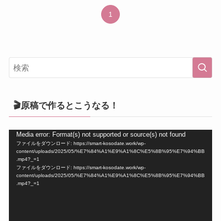
1
🎬原稿で作るとこうなる！
動
Media error: Format(s) not supported or source(s) not found
ファイルをダウンロード: https://smart-kosodate.work/wp-
画
content/uploads/2025/05/%E7%84%A1%E9%A1%8C%E5%8B%95%E7%94%BB
プ
.mp4?_=1
ファイルをダウンロード: https://smart-kosodate.work/wp-
レ
content/uploads/2025/05/%E7%84%A1%E9%A1%8C%E5%8B%95%E7%94%BB
ー
.mp4?_=1
ヤ
ー