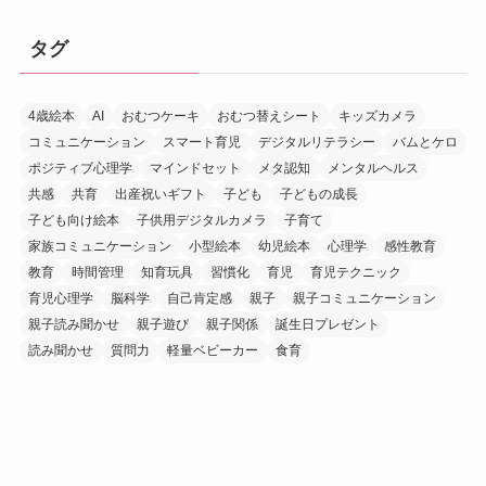
タグ
4歳絵本
AI
おむつケーキ
おむつ替えシート
キッズカメラ
コミュニケーション
スマート育児
デジタルリテラシー
バムとケロ
ポジティブ心理学
マインドセット
メタ認知
メンタルヘルス
共感
共育
出産祝いギフト
子ども
子どもの成長
子ども向け絵本
子供用デジタルカメラ
子育て
家族コミュニケーション
小型絵本
幼児絵本
心理学
感性教育
教育
時間管理
知育玩具
習慣化
育児
育児テクニック
育児心理学
脳科学
自己肯定感
親子
親子コミュニケーション
親子読み聞かせ
親子遊び
親子関係
誕生日プレゼント
読み聞かせ
質問力
軽量ベビーカー
食育