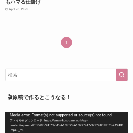
もハマる仕掛け
April 26, 2025
1
🎬原稿で作るとこうなる！
動
Media error: Format(s) not supported or source(s) not found
ファイルをダウンロード: https://smart-kosodate.work/wp-
画
content/uploads/2025/05/%E7%84%A1%E9%A1%8C%E5%8B%95%E7%94%BB
プ
.mp4?_=1