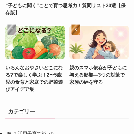
“子どもに聞く”ことで育つ思考力！質問リスト30選【保
存版】
いろんなおやさいどこにな
親のスマホ依存が子どもに
る?で楽しく学ぶ！2〜5歳
与える影響—3つの対策で
児の食育と家庭での野菜遊
家族の絆を守る
びアイデア集
カテゴリー
ai活用子育て術
(1)