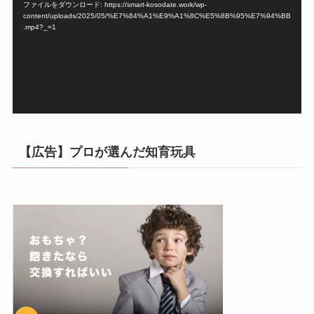
ファイルをダウンロード: https://smart-kosodate.work/wp-
レ
content/uploads/2025/05/%E7%84%A1%E9%A1%8C%E5%8B%95%E7%94%BB
ー
.mp4?_=1
ヤ
ー
【広告】プロが選んだ知育玩具