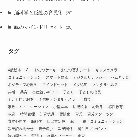
脳科学と感性の育児術
(20)
親のマインドリセット
(20)
タグ
4歳絵本
AI
おむつケーキ
おむつ替えシート
キッズカメラ
コミュニケーション
スマート育児
デジタルリテラシー
バムとケロ
ポジティブ心理学
マインドセット
メタ認知
メンタルヘルス
共感
共育
出産祝いギフト
子ども
子どもの成長
子ども向け絵本
子供用デジタルカメラ
子育て
家族コミュニケーション
小型絵本
幼児絵本
心理学
感性教育
教育
時間管理
知育玩具
習慣化
育児
育児テクニック
育児心理学
脳科学
自己肯定感
親子
親子コミュニケーション
親子読み聞かせ
親子遊び
親子関係
誕生日プレゼント
読み聞かせ
質問力
軽量ベビーカー
食育