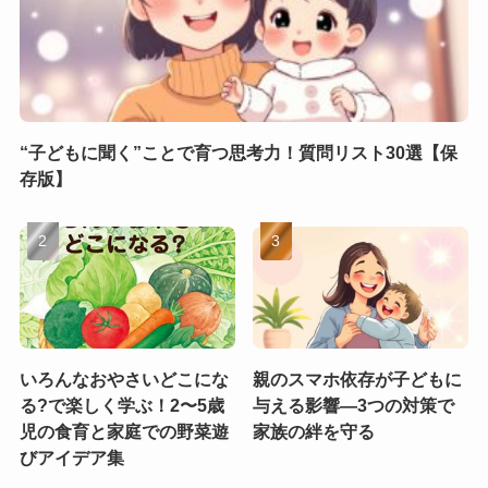
“子どもに聞く”ことで育つ思考力！質問リスト30選【保
存版】
いろんなおやさいどこにな
親のスマホ依存が子どもに
る?で楽しく学ぶ！2〜5歳
与える影響—3つの対策で
児の食育と家庭での野菜遊
家族の絆を守る
びアイデア集