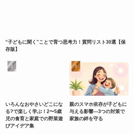
“子どもに聞く”ことで育つ思考力！質問リスト30選【保
存版】
いろんなおやさいどこにな
親のスマホ依存が子どもに
る?で楽しく学ぶ！2〜5歳
与える影響—3つの対策で
児の食育と家庭での野菜遊
家族の絆を守る
びアイデア集