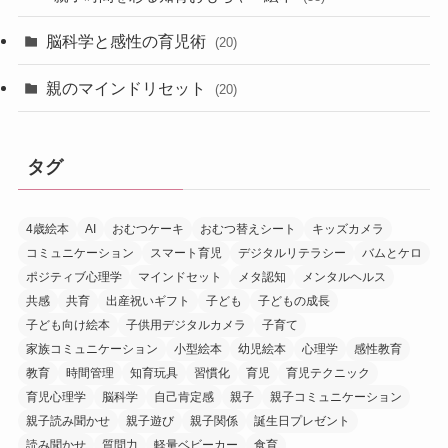
脳科学と感性の育児術
(20)
親のマインドリセット
(20)
タグ
4歳絵本
AI
おむつケーキ
おむつ替えシート
キッズカメラ
コミュニケーション
スマート育児
デジタルリテラシー
バムとケロ
ポジティブ心理学
マインドセット
メタ認知
メンタルヘルス
共感
共育
出産祝いギフト
子ども
子どもの成長
子ども向け絵本
子供用デジタルカメラ
子育て
家族コミュニケーション
小型絵本
幼児絵本
心理学
感性教育
教育
時間管理
知育玩具
習慣化
育児
育児テクニック
育児心理学
脳科学
自己肯定感
親子
親子コミュニケーション
親子読み聞かせ
親子遊び
親子関係
誕生日プレゼント
読み聞かせ
質問力
軽量ベビーカー
食育