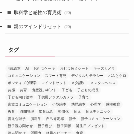
脳科学と感性の育児術
(20)
親のマインドリセット
(20)
タグ
4歳絵本
AI
おむつケーキ
おむつ替えシート
キッズカメラ
コミュニケーション
スマート育児
デジタルリテラシー
バムとケロ
ポジティブ心理学
マインドセット
メタ認知
メンタルヘルス
共感
共育
出産祝いギフト
子ども
子どもの成長
子ども向け絵本
子供用デジタルカメラ
子育て
家族コミュニケーション
小型絵本
幼児絵本
心理学
感性教育
教育
時間管理
知育玩具
習慣化
育児
育児テクニック
育児心理学
脳科学
自己肯定感
親子
親子コミュニケーション
親子読み聞かせ
親子遊び
親子関係
誕生日プレゼント
読み聞かせ
質問力
軽量ベビーカー
食育