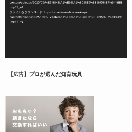
画
content/uploads/2025/05/%E7%84%A1%E9%A1%8C%E5%8B%95%E7%94%BB
プ
.mp4?_=1
ファイルをダウンロード: https://smart-kosodate.work/wp-
レ
content/uploads/2025/05/%E7%84%A1%E9%A1%8C%E5%8B%95%E7%94%BB
ー
.mp4?_=1
ヤ
ー
【広告】プロが選んだ知育玩具