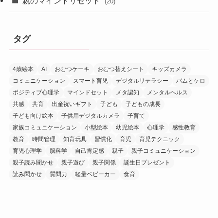
親のマインドリセット
(20)
タグ
4歳絵本
AI
おむつケーキ
おむつ替えシート
キッズカメラ
コミュニケーション
スマート育児
デジタルリテラシー
バムとケロ
ポジティブ心理学
マインドセット
メタ認知
メンタルヘルス
共感
共育
出産祝いギフト
子ども
子どもの成長
子ども向け絵本
子供用デジタルカメラ
子育て
家族コミュニケーション
小型絵本
幼児絵本
心理学
感性教育
教育
時間管理
知育玩具
習慣化
育児
育児テクニック
育児心理学
脳科学
自己肯定感
親子
親子コミュニケーション
親子読み聞かせ
親子遊び
親子関係
誕生日プレゼント
読み聞かせ
質問力
軽量ベビーカー
食育