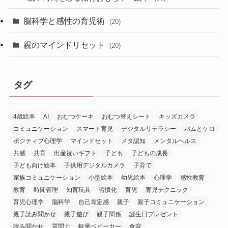
脳科学と感性の育児術
(20)
親のマインドリセット
(20)
タグ
4歳絵本
AI
おむつケーキ
おむつ替えシート
キッズカメラ
コミュニケーション
スマート育児
デジタルリテラシー
バムとケロ
ポジティブ心理学
マインドセット
メタ認知
メンタルヘルス
共感
共育
出産祝いギフト
子ども
子どもの成長
子ども向け絵本
子供用デジタルカメラ
子育て
家族コミュニケーション
小型絵本
幼児絵本
心理学
感性教育
教育
時間管理
知育玩具
習慣化
育児
育児テクニック
育児心理学
脳科学
自己肯定感
親子
親子コミュニケーション
親子読み聞かせ
親子遊び
親子関係
誕生日プレゼント
読み聞かせ
質問力
軽量ベビーカー
食育