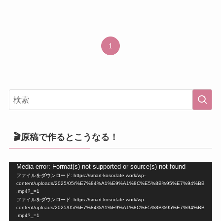
1
🎬原稿で作るとこうなる！
動
Media error: Format(s) not supported or source(s) not found
ファイルをダウンロード: https://smart-kosodate.work/wp-
画
content/uploads/2025/05/%E7%84%A1%E9%A1%8C%E5%8B%95%E7%94%BB
プ
.mp4?_=1
ファイルをダウンロード: https://smart-kosodate.work/wp-
レ
content/uploads/2025/05/%E7%84%A1%E9%A1%8C%E5%8B%95%E7%94%BB
ー
.mp4?_=1