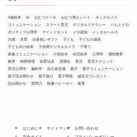
4歳絵本
AI
おむつケーキ
おむつ替えシート
キッズカメラ
コミュニケーション
スマート育児
デジタルリテラシー
バムとケロ
ポジティブ心理学
マインドセット
メタ認知
メンタルヘルス
共感
共育
出産祝いギフト
子ども
子どもの成長
子ども向け絵本
子供用デジタルカメラ
子育て
家族コミュニケーション
小型絵本
幼児絵本
心理学
感性教育
教育
時間管理
知育玩具
習慣化
育児
育児テクニック
育児心理学
脳科学
自己肯定感
親子
親子コミュニケーション
親子読み聞かせ
親子遊び
親子関係
誕生日プレゼント
読み聞かせ
質問力
軽量ベビーカー
食育
はじめに
サイトマップ
お問い合わせ
完全ガイド
プライバシーポリシー