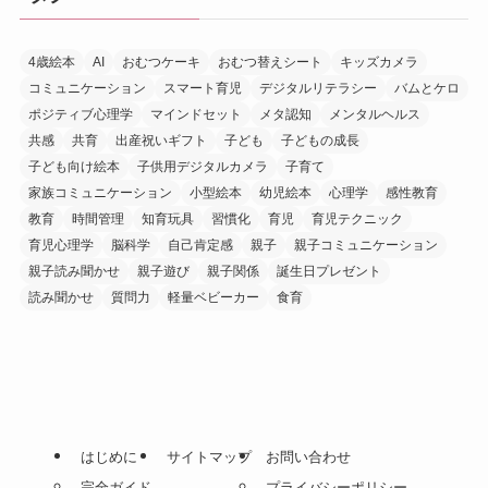
4歳絵本
AI
おむつケーキ
おむつ替えシート
キッズカメラ
コミュニケーション
スマート育児
デジタルリテラシー
バムとケロ
ポジティブ心理学
マインドセット
メタ認知
メンタルヘルス
共感
共育
出産祝いギフト
子ども
子どもの成長
子ども向け絵本
子供用デジタルカメラ
子育て
家族コミュニケーション
小型絵本
幼児絵本
心理学
感性教育
教育
時間管理
知育玩具
習慣化
育児
育児テクニック
育児心理学
脳科学
自己肯定感
親子
親子コミュニケーション
親子読み聞かせ
親子遊び
親子関係
誕生日プレゼント
読み聞かせ
質問力
軽量ベビーカー
食育
はじめに
サイトマップ
お問い合わせ
完全ガイド
プライバシーポリシー