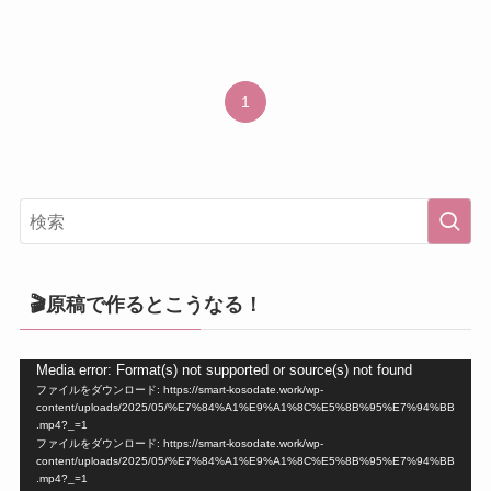
1
🎬原稿で作るとこうなる！
動
Media error: Format(s) not supported or source(s) not found
ファイルをダウンロード: https://smart-kosodate.work/wp-
画
content/uploads/2025/05/%E7%84%A1%E9%A1%8C%E5%8B%95%E7%94%BB
プ
.mp4?_=1
ファイルをダウンロード: https://smart-kosodate.work/wp-
レ
content/uploads/2025/05/%E7%84%A1%E9%A1%8C%E5%8B%95%E7%94%BB
ー
.mp4?_=1