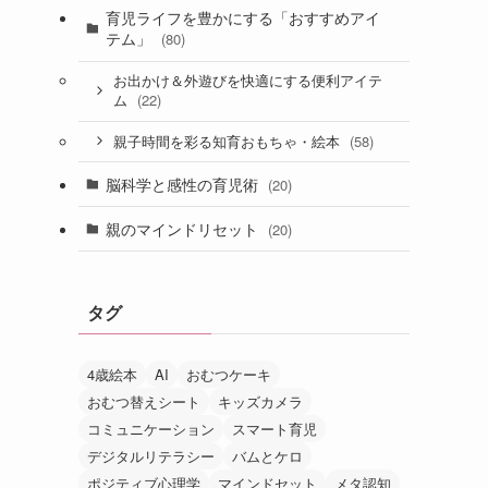
育児ライフを豊かにする「おすすめアイ
テム」
(80)
お出かけ＆外遊びを快適にする便利アイテ
(22)
ム
(58)
親子時間を彩る知育おもちゃ・絵本
脳科学と感性の育児術
(20)
親のマインドリセット
(20)
タグ
4歳絵本
AI
おむつケーキ
おむつ替えシート
キッズカメラ
コミュニケーション
スマート育児
デジタルリテラシー
バムとケロ
ポジティブ心理学
マインドセット
メタ認知