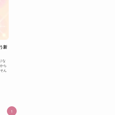
う新
りな
”から
、そん
1