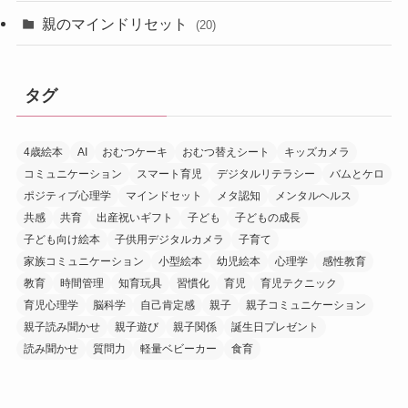
親のマインドリセット
(20)
タグ
4歳絵本
AI
おむつケーキ
おむつ替えシート
キッズカメラ
コミュニケーション
スマート育児
デジタルリテラシー
バムとケロ
ポジティブ心理学
マインドセット
メタ認知
メンタルヘルス
共感
共育
出産祝いギフト
子ども
子どもの成長
子ども向け絵本
子供用デジタルカメラ
子育て
家族コミュニケーション
小型絵本
幼児絵本
心理学
感性教育
教育
時間管理
知育玩具
習慣化
育児
育児テクニック
育児心理学
脳科学
自己肯定感
親子
親子コミュニケーション
親子読み聞かせ
親子遊び
親子関係
誕生日プレゼント
読み聞かせ
質問力
軽量ベビーカー
食育