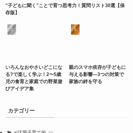
“子どもに聞く”ことで育つ思考力！質問リスト30選【保
存版】
いろんなおやさいどこにな
親のスマホ依存が子どもに
る?で楽しく学ぶ！2〜5歳
与える影響—3つの対策で
児の食育と家庭での野菜遊
家族の絆を守る
びアイデア集
カテゴリー
ai活用子育て術
(1)