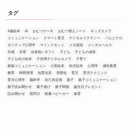
タグ
4歳絵本
AI
おむつケーキ
おむつ替えシート
キッズカメラ
コミュニケーション
スマート育児
デジタルリテラシー
バムとケロ
ポジティブ心理学
マインドセット
メタ認知
メンタルヘルス
共感
共育
出産祝いギフト
子ども
子どもの成長
子ども向け絵本
子供用デジタルカメラ
子育て
家族コミュニケーション
小型絵本
幼児絵本
心理学
感性教育
教育
時間管理
知育玩具
習慣化
育児
育児テクニック
育児心理学
脳科学
自己肯定感
親子
親子コミュニケーション
親子読み聞かせ
親子遊び
親子関係
誕生日プレゼント
読み聞かせ
質問力
軽量ベビーカー
食育