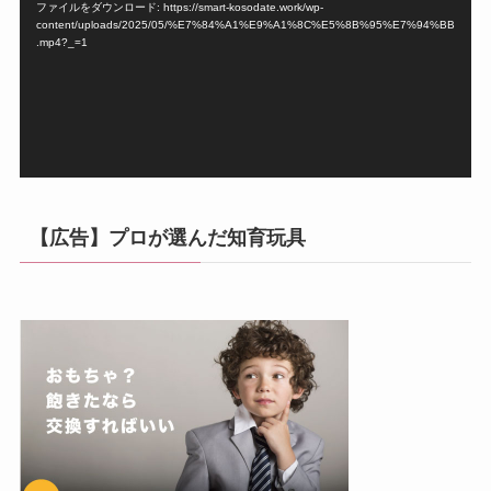
ファイルをダウンロード: https://smart-kosodate.work/wp-
レ
content/uploads/2025/05/%E7%84%A1%E9%A1%8C%E5%8B%95%E7%94%BB
ー
.mp4?_=1
ヤ
ー
【広告】プロが選んだ知育玩具