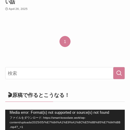
い話
April 26, 2025
1
🎬原稿で作るとこうなる！
動
Media error: Format(s) not supported or source(s) not found
ファイルをダウンロード: https://smart-kosodate.work/wp-
画
content/uploads/2025/05/%E7%84%A1%E9%A1%8C%E5%8B%95%E7%94%BB
プ
.mp4?_=1