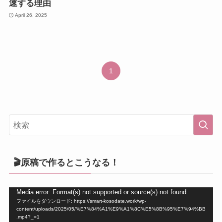
速する理由
April 26, 2025
1
🎬原稿で作るとこうなる！
動
Media error: Format(s) not supported or source(s) not found
ファイルをダウンロード: https://smart-kosodate.work/wp-
画
content/uploads/2025/05/%E7%84%A1%E9%A1%8C%E5%8B%95%E7%94%BB
プ
.mp4?_=1