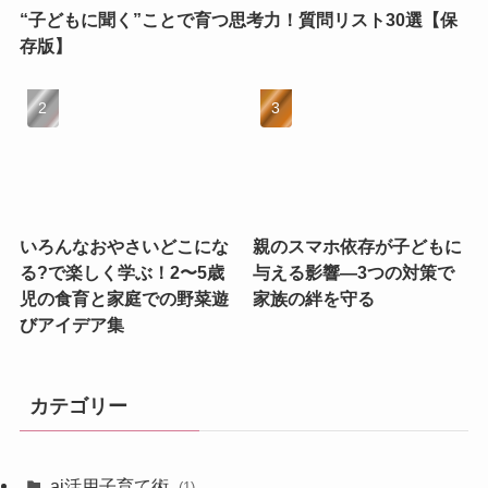
“子どもに聞く”ことで育つ思考力！質問リスト30選【保
存版】
いろんなおやさいどこにな
親のスマホ依存が子どもに
る?で楽しく学ぶ！2〜5歳
与える影響—3つの対策で
児の食育と家庭での野菜遊
家族の絆を守る
びアイデア集
カテゴリー
ai活用子育て術
(1)