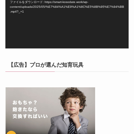
ファイルをダウンロード: https://smart-kosodate.work/wp-
レ
content/uploads/2025/05/%E7%84%A1%E9%A1%8C%E5%8B%95%E7%94%BB
ー
.mp4?_=1
ヤ
ー
【広告】プロが選んだ知育玩具