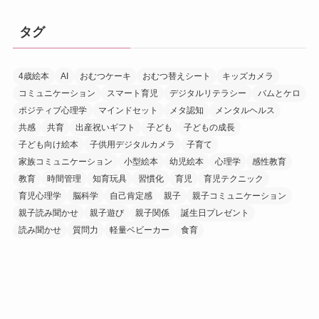
タグ
4歳絵本
AI
おむつケーキ
おむつ替えシート
キッズカメラ
コミュニケーション
スマート育児
デジタルリテラシー
バムとケロ
ポジティブ心理学
マインドセット
メタ認知
メンタルヘルス
共感
共育
出産祝いギフト
子ども
子どもの成長
子ども向け絵本
子供用デジタルカメラ
子育て
家族コミュニケーション
小型絵本
幼児絵本
心理学
感性教育
教育
時間管理
知育玩具
習慣化
育児
育児テクニック
育児心理学
脳科学
自己肯定感
親子
親子コミュニケーション
親子読み聞かせ
親子遊び
親子関係
誕生日プレゼント
読み聞かせ
質問力
軽量ベビーカー
食育