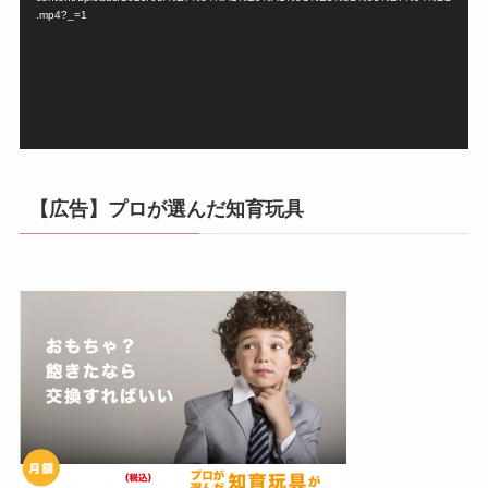
ー
.mp4?_=1
ヤ
ー
【広告】プロが選んだ知育玩具