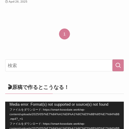
April 26, 2025
1
🎬原稿で作るとこうなる！
動
Media error: Format(s) not supported or source(s) not found
ファイルをダウンロード: https://smart-kosodate.work/wp-
画
content/uploads/2025/05/%E7%84%A1%E9%A1%8C%E5%8B%95%E7%94%BB
プ
.mp4?_=1
ファイルをダウンロード: https://smart-kosodate.work/wp-
レ
content/uploads/2025/05/%E7%84%A1%E9%A1%8C%E5%8B%95%E7%94%BB