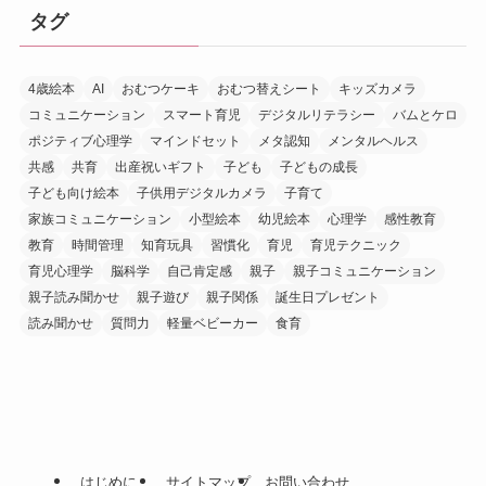
タグ
4歳絵本
AI
おむつケーキ
おむつ替えシート
キッズカメラ
コミュニケーション
スマート育児
デジタルリテラシー
バムとケロ
ポジティブ心理学
マインドセット
メタ認知
メンタルヘルス
共感
共育
出産祝いギフト
子ども
子どもの成長
子ども向け絵本
子供用デジタルカメラ
子育て
家族コミュニケーション
小型絵本
幼児絵本
心理学
感性教育
教育
時間管理
知育玩具
習慣化
育児
育児テクニック
育児心理学
脳科学
自己肯定感
親子
親子コミュニケーション
親子読み聞かせ
親子遊び
親子関係
誕生日プレゼント
読み聞かせ
質問力
軽量ベビーカー
食育
はじめに
サイトマップ
お問い合わせ