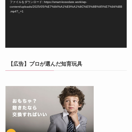
ファイルをダウンロード: https://smart-kosodate.work/wp-
レ
content/uploads/2025/05/%E7%84%A1%E9%A1%8C%E5%8B%95%E7%94%BB
ー
.mp4?_=1
ヤ
ー
【広告】プロが選んだ知育玩具