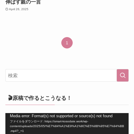
伸ばす親の一言
April 26, 2025
1
🎬原稿で作るとこうなる！
動
Media error: Format(s) not supported or source(s) not found
ファイルをダウンロード: https://smart-kosodate.work/wp-
画
content/uploads/2025/05/%E7%84%A1%E9%A1%8C%E5%8B%95%E7%94%BB
プ
.mp4?_=1