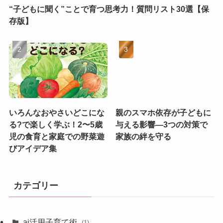
“子どもに聞く”ことで育つ思考力！質問リスト30選【保
存版】
いろんなおやさいどこにな
親のスマホ依存が子どもに
る?で楽しく学ぶ！2〜5歳
与える影響—3つの対策で
児の食育と家庭での野菜遊
家族の絆を守る
びアイデア集
カテゴリー
ai活用子育て術
(1)