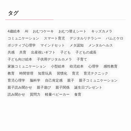
タグ
4歳絵本
AI
おむつケーキ
おむつ替えシート
キッズカメラ
コミュニケーション
スマート育児
デジタルリテラシー
バムとケロ
ポジティブ心理学
マインドセット
メタ認知
メンタルヘルス
共感
共育
出産祝いギフト
子ども
子どもの成長
子ども向け絵本
子供用デジタルカメラ
子育て
家族コミュニケーション
小型絵本
幼児絵本
心理学
感性教育
教育
時間管理
知育玩具
習慣化
育児
育児テクニック
育児心理学
脳科学
自己肯定感
親子
親子コミュニケーション
親子読み聞かせ
親子遊び
親子関係
誕生日プレゼント
読み聞かせ
質問力
軽量ベビーカー
食育