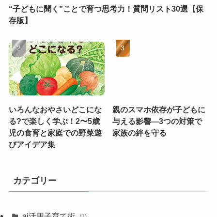
“子どもに聞く”ことで育つ思考力！質問リスト30選【保
存版】
いろんなおやさいどこにな
親のスマホ依存が子どもに
る?で楽しく学ぶ！2〜5歳
与える影響—3つの対策で
児の食育と家庭での野菜遊
家族の絆を守る
びアイデア集
カテゴリー
ai活用子育て術
(1)