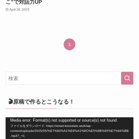
こ”で対話力UP
April 26, 2025
1
🎬原稿で作るとこうなる！
動
Media error: Format(s) not supported or source(s) not found
ファイルをダウンロード: https://smart-kosodate.work/wp-
画
content/uploads/2025/05/%E7%84%A1%E9%A1%8C%E5%8B%95%E7%94%BB
プ
.mp4?_=1