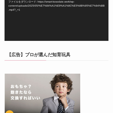
ファイルをダウンロード: https://smart-kosodate.work/wp-
レ
content/uploads/2025/05/%E7%84%A1%E9%A1%8C%E5%8B%95%E7%94%BB
ー
.mp4?_=1
ヤ
ー
【広告】プロが選んだ知育玩具