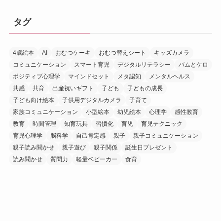
タグ
4歳絵本
AI
おむつケーキ
おむつ替えシート
キッズカメラ
コミュニケーション
スマート育児
デジタルリテラシー
バムとケロ
ポジティブ心理学
マインドセット
メタ認知
メンタルヘルス
共感
共育
出産祝いギフト
子ども
子どもの成長
子ども向け絵本
子供用デジタルカメラ
子育て
家族コミュニケーション
小型絵本
幼児絵本
心理学
感性教育
教育
時間管理
知育玩具
習慣化
育児
育児テクニック
育児心理学
脳科学
自己肯定感
親子
親子コミュニケーション
親子読み聞かせ
親子遊び
親子関係
誕生日プレゼント
読み聞かせ
質問力
軽量ベビーカー
食育