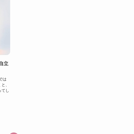
自立
では
くと、
ってし