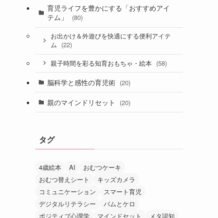
育児ライフを豊かにする「おすすめアイ
テム」
(80)
お出かけ＆外遊びを快適にする便利アイテ
(22)
ム
(58)
親子時間を彩る知育おもちゃ・絵本
脳科学と感性の育児術
(20)
親のマインドリセット
(20)
タグ
4歳絵本
AI
おむつケーキ
おむつ替えシート
キッズカメラ
コミュニケーション
スマート育児
デジタルリテラシー
バムとケロ
ポジティブ心理学
マインドセット
メタ認知