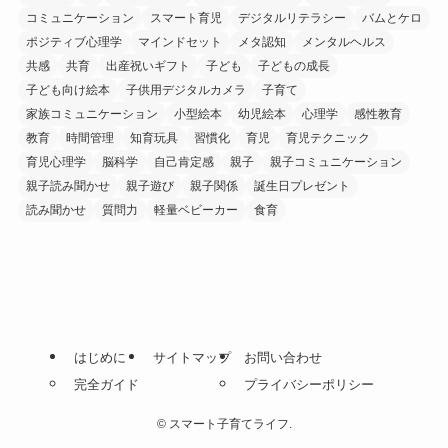
コミュニケーション
スマート育児
デジタルリテラシー
バムとケロ
ポジティブ心理学
マインドセット
メタ認知
メンタルヘルス
共感
共育
出産祝いギフト
子ども
子どもの成長
子ども向け絵本
子供用デジタルカメラ
子育て
家族コミュニケーション
小型絵本
幼児絵本
心理学
感性教育
教育
時間管理
知育玩具
習慣化
育児
育児テクニック
育児心理学
脳科学
自己肯定感
親子
親子コミュニケーション
親子読み聞かせ
親子遊び
親子関係
誕生日プレゼント
読み聞かせ
質問力
軽量ベビーカー
食育
はじめに
サイトマップ
お問い合わせ
完全ガイド
プライバシーポリシー
©
スマート子育てライフ.