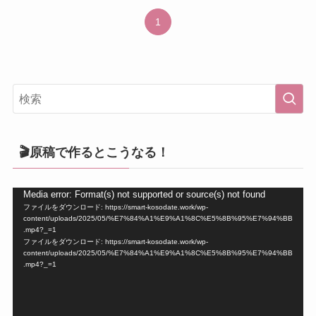
1
🎬原稿で作るとこうなる！
動
Media error: Format(s) not supported or source(s) not found
ファイルをダウンロード: https://smart-kosodate.work/wp-
画
content/uploads/2025/05/%E7%84%A1%E9%A1%8C%E5%8B%95%E7%94%BB
プ
.mp4?_=1
ファイルをダウンロード: https://smart-kosodate.work/wp-
レ
content/uploads/2025/05/%E7%84%A1%E9%A1%8C%E5%8B%95%E7%94%BB
ー
.mp4?_=1
ヤ
ー