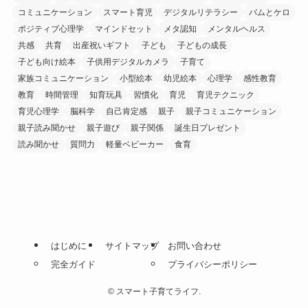
コミュニケーション
スマート育児
デジタルリテラシー
バムとケロ
ポジティブ心理学
マインドセット
メタ認知
メンタルヘルス
共感
共育
出産祝いギフト
子ども
子どもの成長
子ども向け絵本
子供用デジタルカメラ
子育て
家族コミュニケーション
小型絵本
幼児絵本
心理学
感性教育
教育
時間管理
知育玩具
習慣化
育児
育児テクニック
育児心理学
脳科学
自己肯定感
親子
親子コミュニケーション
親子読み聞かせ
親子遊び
親子関係
誕生日プレゼント
読み聞かせ
質問力
軽量ベビーカー
食育
はじめに
サイトマップ
お問い合わせ
完全ガイド
プライバシーポリシー
©
スマート子育てライフ.