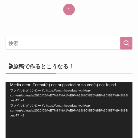
1
🎬原稿で作るとこうなる！
動
Media error: Format(s) not supported or source(s) not found
ファイルをダウンロード: https://smart-kosodate.work/wp-
画
content/uploads/2025/05/%E7%84%A1%E9%A1%8C%E5%8B%95%E7%94%BB
プ
.mp4?_=1
ファイルをダウンロード: https://smart-kosodate.work/wp-
レ
content/uploads/2025/05/%E7%84%A1%E9%A1%8C%E5%8B%95%E7%94%BB
ー
.mp4?_=1
ヤ
ー