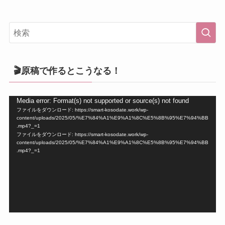
🎬原稿で作るとこうなる！
動
Media error: Format(s) not supported or source(s) not found
ファイルをダウンロード: https://smart-kosodate.work/wp-
画
content/uploads/2025/05/%E7%84%A1%E9%A1%8C%E5%8B%95%E7%94%BB
プ
.mp4?_=1
ファイルをダウンロード: https://smart-kosodate.work/wp-
レ
content/uploads/2025/05/%E7%84%A1%E9%A1%8C%E5%8B%95%E7%94%BB
ー
.mp4?_=1
ヤ
ー