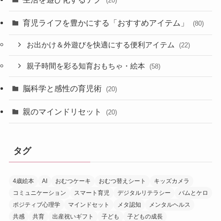
(20)
育児ライフを豊かにする「おすすめアイテム」
(80)
お出かけ＆外遊びを快適にする便利アイテム
(22)
親子時間を彩る知育おもちゃ・絵本
(58)
脳科学と感性の育児術
(20)
親のマインドリセット
(20)
タグ
4歳絵本
AI
おむつケーキ
おむつ替えシート
キッズカメラ
コミュニケーション
スマート育児
デジタルリテラシー
バムとケロ
ポジティブ心理学
マインドセット
メタ認知
メンタルヘルス
共感
共育
出産祝いギフト
子ども
子どもの成長