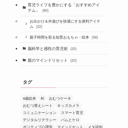
育児ライフを豊かにする「おすすめアイ
テム」
(80)
お出かけ＆外遊びを快適にする便利アイテ
(22)
ム
(58)
親子時間を彩る知育おもちゃ・絵本
脳科学と感性の育児術
(20)
親のマインドリセット
(20)
タグ
4歳絵本
AI
おむつケーキ
おむつ替えシート
キッズカメラ
コミュニケーション
スマート育児
デジタルリテラシー
バムとケロ
ポジティブ心理学
マインドセット
メタ認知