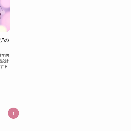
児”の
哲学的
問設計
長する
1