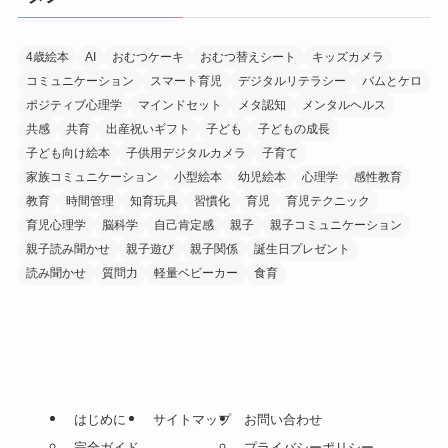
4歳絵本
AI
おむつケーキ
おむつ替えシート
キッズカメラ
コミュニケーション
スマート育児
デジタルリテラシー
バムとケロ
ポジティブ心理学
マインドセット
メタ認知
メンタルヘルス
共感
共育
出産祝いギフト
子ども
子どもの成長
子ども向け絵本
子供用デジタルカメラ
子育て
家族コミュニケーション
小型絵本
幼児絵本
心理学
感性教育
教育
時間管理
知育玩具
習慣化
育児
育児テクニック
育児心理学
脳科学
自己肯定感
親子
親子コミュニケーション
親子読み聞かせ
親子遊び
親子関係
誕生日プレゼント
読み聞かせ
質問力
軽量ベビーカー
食育
はじめに
サイトマップ
お問い合わせ
完全ガイド
プライバシーポリシー