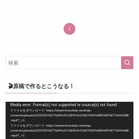
1
🎬原稿で作るとこうなる！
動
Media error: Format(s) not supported or source(s) not found
ファイルをダウンロード: https://smart-kosodate.work/wp-
画
content/uploads/2025/05/%E7%84%A1%E9%A1%8C%E5%8B%95%E7%94%BB
プ
.mp4?_=1
ファイルをダウンロード: https://smart-kosodate.work/wp-
レ
content/uploads/2025/05/%E7%84%A1%E9%A1%8C%E5%8B%95%E7%94%BB
ー
.mp4?_=1