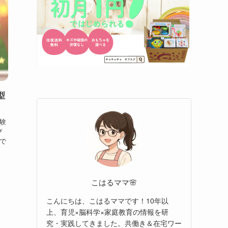
型
験
び
で
こはるママ🌸
こんにちは、こはるママです！10年以
上、育児×脳科学×家庭教育の情報を研
究・実践してきました。共働き＆在宅ワー