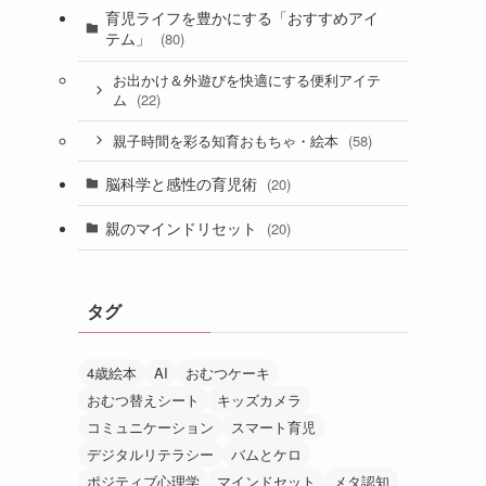
育児ライフを豊かにする「おすすめアイ
テム」
(80)
お出かけ＆外遊びを快適にする便利アイテ
(22)
ム
(58)
親子時間を彩る知育おもちゃ・絵本
脳科学と感性の育児術
(20)
親のマインドリセット
(20)
タグ
4歳絵本
AI
おむつケーキ
おむつ替えシート
キッズカメラ
コミュニケーション
スマート育児
デジタルリテラシー
バムとケロ
ポジティブ心理学
マインドセット
メタ認知