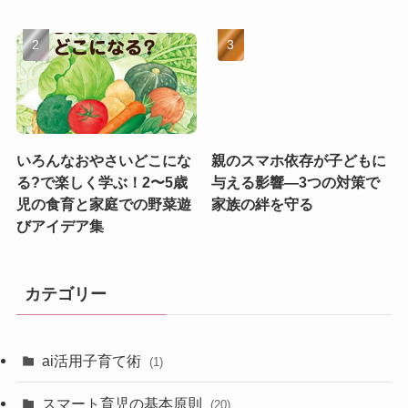
いろんなおやさいどこにな
親のスマホ依存が子どもに
る?で楽しく学ぶ！2〜5歳
与える影響—3つの対策で
児の食育と家庭での野菜遊
家族の絆を守る
びアイデア集
カテゴリー
ai活用子育て術
(1)
スマート育児の基本原則
(20)