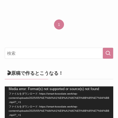
1
🎬原稿で作るとこうなる！
動
Media error: Format(s) not supported or source(s) not found
ファイルをダウンロード: https://smart-kosodate.work/wp-
画
content/uploads/2025/05/%E7%84%A1%E9%A1%8C%E5%8B%95%E7%94%BB
プ
.mp4?_=1
ファイルをダウンロード: https://smart-kosodate.work/wp-
レ
content/uploads/2025/05/%E7%84%A1%E9%A1%8C%E5%8B%95%E7%94%BB
ー
.mp4?_=1