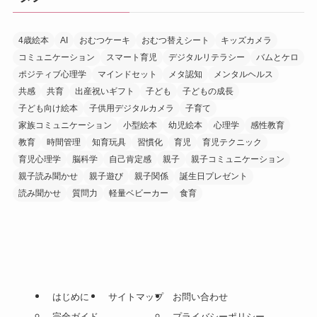
4歳絵本
AI
おむつケーキ
おむつ替えシート
キッズカメラ
コミュニケーション
スマート育児
デジタルリテラシー
バムとケロ
ポジティブ心理学
マインドセット
メタ認知
メンタルヘルス
共感
共育
出産祝いギフト
子ども
子どもの成長
子ども向け絵本
子供用デジタルカメラ
子育て
家族コミュニケーション
小型絵本
幼児絵本
心理学
感性教育
教育
時間管理
知育玩具
習慣化
育児
育児テクニック
育児心理学
脳科学
自己肯定感
親子
親子コミュニケーション
親子読み聞かせ
親子遊び
親子関係
誕生日プレゼント
読み聞かせ
質問力
軽量ベビーカー
食育
はじめに
サイトマップ
お問い合わせ
完全ガイド
プライバシーポリシー