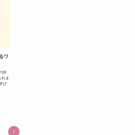
るワ
の好
られま
学び
1