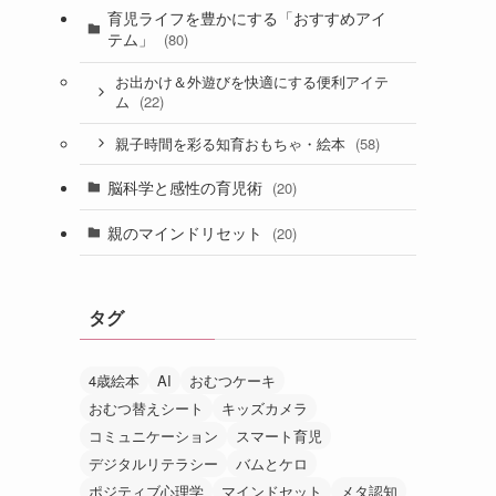
育児ライフを豊かにする「おすすめアイ
テム」
(80)
お出かけ＆外遊びを快適にする便利アイテ
(22)
ム
(58)
親子時間を彩る知育おもちゃ・絵本
脳科学と感性の育児術
(20)
親のマインドリセット
(20)
タグ
4歳絵本
AI
おむつケーキ
おむつ替えシート
キッズカメラ
コミュニケーション
スマート育児
デジタルリテラシー
バムとケロ
ポジティブ心理学
マインドセット
メタ認知