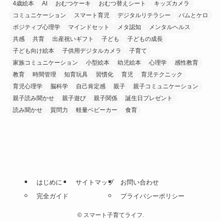
4歳絵本
AI
おむつケーキ
おむつ替えシート
キッズカメラ
コミュニケーション
スマート育児
デジタルリテラシー
バムとケロ
ポジティブ心理学
マインドセット
メタ認知
メンタルヘルス
共感
共育
出産祝いギフト
子ども
子どもの成長
子ども向け絵本
子供用デジタルカメラ
子育て
家族コミュニケーション
小型絵本
幼児絵本
心理学
感性教育
教育
時間管理
知育玩具
習慣化
育児
育児テクニック
育児心理学
脳科学
自己肯定感
親子
親子コミュニケーション
親子読み聞かせ
親子遊び
親子関係
誕生日プレゼント
読み聞かせ
質問力
軽量ベビーカー
食育
はじめに
サイトマップ
お問い合わせ
完全ガイド
プライバシーポリシー
©
スマート子育てライフ.