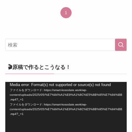
1
🎬原稿で作るとこうなる！
動
Media error: Format(s) not supported or source(s) not found
ファイルをダウンロード: https://smart-kosodate.work/wp-
画
content/uploads/2025/05/%E7%84%A1%E9%A1%8C%E5%8B%95%E7%94%BB
プ
.mp4?_=1
ファイルをダウンロード: https://smart-kosodate.work/wp-
レ
content/uploads/2025/05/%E7%84%A1%E9%A1%8C%E5%8B%95%E7%94%BB
ー
.mp4?_=1
ヤ
ー