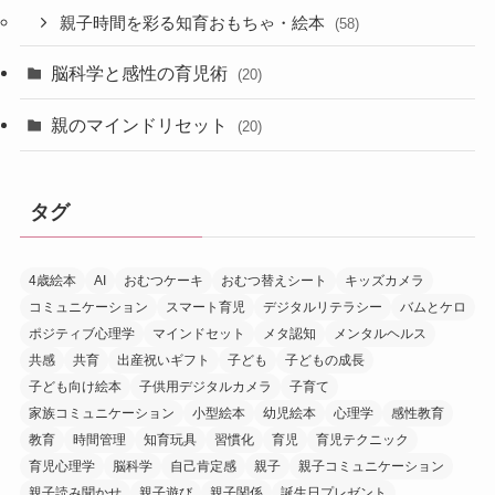
親子時間を彩る知育おもちゃ・絵本
(58)
脳科学と感性の育児術
(20)
親のマインドリセット
(20)
タグ
4歳絵本
AI
おむつケーキ
おむつ替えシート
キッズカメラ
コミュニケーション
スマート育児
デジタルリテラシー
バムとケロ
ポジティブ心理学
マインドセット
メタ認知
メンタルヘルス
共感
共育
出産祝いギフト
子ども
子どもの成長
子ども向け絵本
子供用デジタルカメラ
子育て
家族コミュニケーション
小型絵本
幼児絵本
心理学
感性教育
教育
時間管理
知育玩具
習慣化
育児
育児テクニック
育児心理学
脳科学
自己肯定感
親子
親子コミュニケーション
親子読み聞かせ
親子遊び
親子関係
誕生日プレゼント