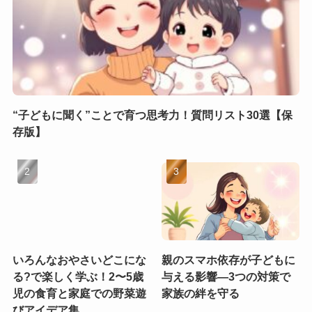
“子どもに聞く”ことで育つ思考力！質問リスト30選【保
存版】
いろんなおやさいどこにな
親のスマホ依存が子どもに
る?で楽しく学ぶ！2〜5歳
与える影響—3つの対策で
児の食育と家庭での野菜遊
家族の絆を守る
びアイデア集