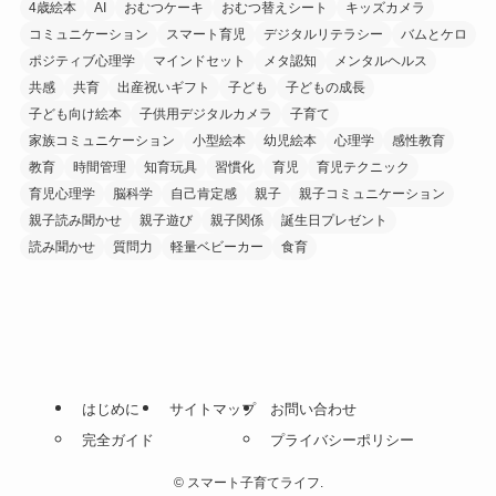
4歳絵本
AI
おむつケーキ
おむつ替えシート
キッズカメラ
コミュニケーション
スマート育児
デジタルリテラシー
バムとケロ
ポジティブ心理学
マインドセット
メタ認知
メンタルヘルス
共感
共育
出産祝いギフト
子ども
子どもの成長
子ども向け絵本
子供用デジタルカメラ
子育て
家族コミュニケーション
小型絵本
幼児絵本
心理学
感性教育
教育
時間管理
知育玩具
習慣化
育児
育児テクニック
育児心理学
脳科学
自己肯定感
親子
親子コミュニケーション
親子読み聞かせ
親子遊び
親子関係
誕生日プレゼント
読み聞かせ
質問力
軽量ベビーカー
食育
はじめに
サイトマップ
お問い合わせ
完全ガイド
プライバシーポリシー
©
スマート子育てライフ.