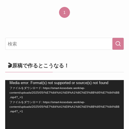
1
🎬原稿で作るとこうなる！
動
Media error: Format(s) not supported or source(s) not found
ファイルをダウンロード: https://smart-kosodate.work/wp-
画
content/uploads/2025/05/%E7%84%A1%E9%A1%8C%E5%8B%95%E7%94%BB
プ
.mp4?_=1
ファイルをダウンロード: https://smart-kosodate.work/wp-
レ
content/uploads/2025/05/%E7%84%A1%E9%A1%8C%E5%8B%95%E7%94%BB
ー
.mp4?_=1
ヤ
ー