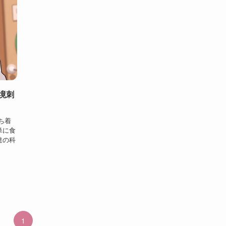
境刺
ち着
単に食
達の科
1