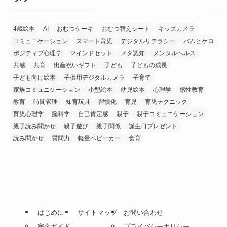
4歳絵本
AI
おむつケーキ
おむつ替えシート
キッズカメラ
コミュニケーション
スマート育児
デジタルリテラシー
バムとケロ
ポジティブ心理学
マインドセット
メタ認知
メンタルヘルス
共感
共育
出産祝いギフト
子ども
子どもの成長
子ども向け絵本
子供用デジタルカメラ
子育て
家族コミュニケーション
小型絵本
幼児絵本
心理学
感性教育
教育
時間管理
知育玩具
習慣化
育児
育児テクニック
育児心理学
脳科学
自己肯定感
親子
親子コミュニケーション
親子読み聞かせ
親子遊び
親子関係
誕生日プレゼント
読み聞かせ
質問力
軽量ベビーカー
食育
はじめに
サイトマップ
お問い合わせ
完全ガイド
プライバシーポリシー