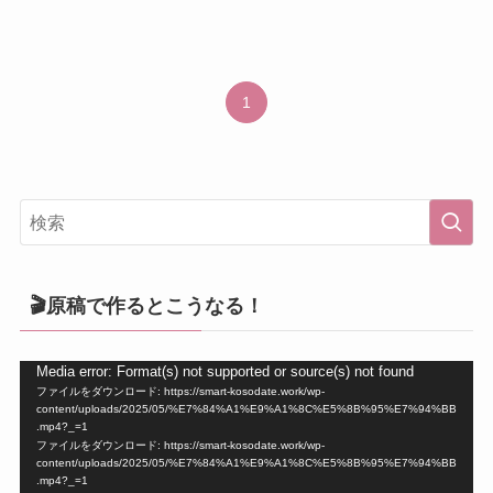
1
🎬原稿で作るとこうなる！
動
Media error: Format(s) not supported or source(s) not found
ファイルをダウンロード: https://smart-kosodate.work/wp-
画
content/uploads/2025/05/%E7%84%A1%E9%A1%8C%E5%8B%95%E7%94%BB
プ
.mp4?_=1
ファイルをダウンロード: https://smart-kosodate.work/wp-
レ
content/uploads/2025/05/%E7%84%A1%E9%A1%8C%E5%8B%95%E7%94%BB
ー
.mp4?_=1