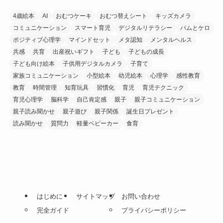
4歳絵本
AI
おむつケーキ
おむつ替えシート
キッズカメラ
コミュニケーション
スマート育児
デジタルリテラシー
バムとケロ
ポジティブ心理学
マインドセット
メタ認知
メンタルヘルス
共感
共育
出産祝いギフト
子ども
子どもの成長
子ども向け絵本
子供用デジタルカメラ
子育て
家族コミュニケーション
小型絵本
幼児絵本
心理学
感性教育
教育
時間管理
知育玩具
習慣化
育児
育児テクニック
育児心理学
脳科学
自己肯定感
親子
親子コミュニケーション
親子読み聞かせ
親子遊び
親子関係
誕生日プレゼント
読み聞かせ
質問力
軽量ベビーカー
食育
はじめに
サイトマップ
お問い合わせ
完全ガイド
プライバシーポリシー