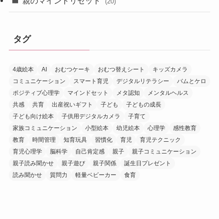
親のマインドリセット
(20)
タグ
4歳絵本
AI
おむつケーキ
おむつ替えシート
キッズカメラ
コミュニケーション
スマート育児
デジタルリテラシー
バムとケロ
ポジティブ心理学
マインドセット
メタ認知
メンタルヘルス
共感
共育
出産祝いギフト
子ども
子どもの成長
子ども向け絵本
子供用デジタルカメラ
子育て
家族コミュニケーション
小型絵本
幼児絵本
心理学
感性教育
教育
時間管理
知育玩具
習慣化
育児
育児テクニック
育児心理学
脳科学
自己肯定感
親子
親子コミュニケーション
親子読み聞かせ
親子遊び
親子関係
誕生日プレゼント
読み聞かせ
質問力
軽量ベビーカー
食育