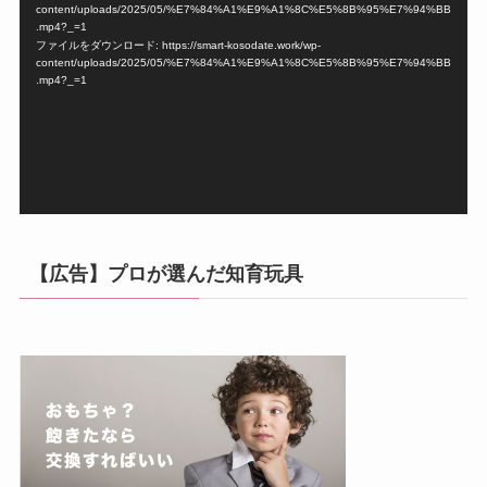
画
content/uploads/2025/05/%E7%84%A1%E9%A1%8C%E5%8B%95%E7%94%BB
プ
.mp4?_=1
ファイルをダウンロード: https://smart-kosodate.work/wp-
レ
content/uploads/2025/05/%E7%84%A1%E9%A1%8C%E5%8B%95%E7%94%BB
ー
.mp4?_=1
ヤ
ー
【広告】プロが選んだ知育玩具