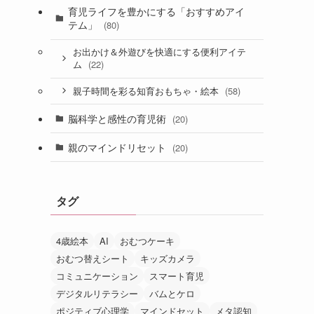
育児ライフを豊かにする「おすすめアイ
テム」
(80)
お出かけ＆外遊びを快適にする便利アイテ
(22)
ム
(58)
親子時間を彩る知育おもちゃ・絵本
脳科学と感性の育児術
(20)
親のマインドリセット
(20)
タグ
4歳絵本
AI
おむつケーキ
おむつ替えシート
キッズカメラ
コミュニケーション
スマート育児
デジタルリテラシー
バムとケロ
ポジティブ心理学
マインドセット
メタ認知