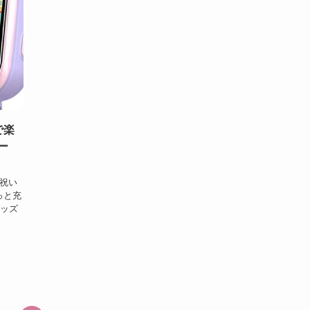
で楽
ー
祝い
っと充
キッズ