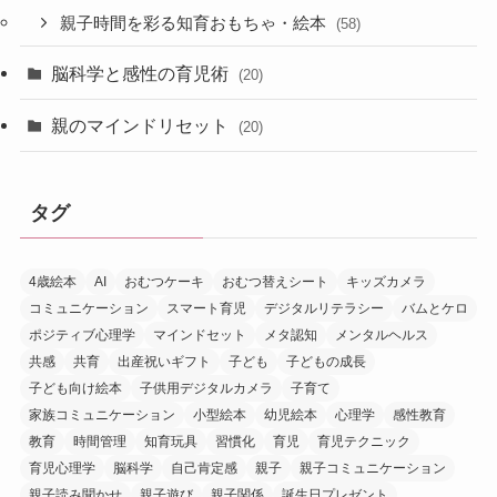
親子時間を彩る知育おもちゃ・絵本
(58)
脳科学と感性の育児術
(20)
親のマインドリセット
(20)
タグ
4歳絵本
AI
おむつケーキ
おむつ替えシート
キッズカメラ
コミュニケーション
スマート育児
デジタルリテラシー
バムとケロ
ポジティブ心理学
マインドセット
メタ認知
メンタルヘルス
共感
共育
出産祝いギフト
子ども
子どもの成長
子ども向け絵本
子供用デジタルカメラ
子育て
家族コミュニケーション
小型絵本
幼児絵本
心理学
感性教育
教育
時間管理
知育玩具
習慣化
育児
育児テクニック
育児心理学
脳科学
自己肯定感
親子
親子コミュニケーション
親子読み聞かせ
親子遊び
親子関係
誕生日プレゼント