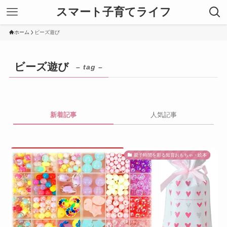
スマート子育てライフ
ホーム
ビーズ遊び
ビーズ遊び
– tag –
新着記事
人気記事
親子時間を彩る知育おもちゃ・絵本