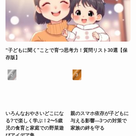
“子どもに聞く”ことで育つ思考力！質問リスト30選【保
存版】
いろんなおやさいどこにな
親のスマホ依存が子どもに
る?で楽しく学ぶ！2〜5歳
与える影響—3つの対策で
児の食育と家庭での野菜遊
家族の絆を守る
びアイデア集