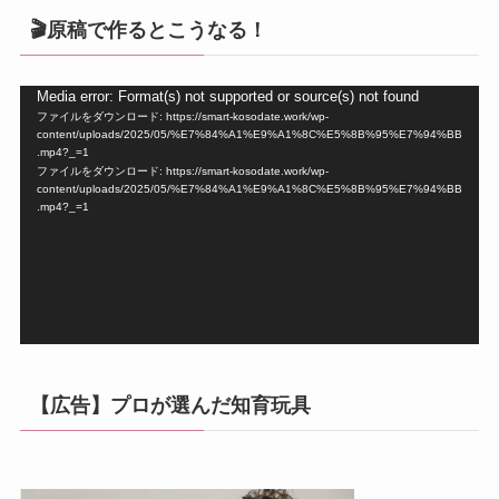
🎬原稿で作るとこうなる！
動
Media error: Format(s) not supported or source(s) not found
ファイルをダウンロード: https://smart-kosodate.work/wp-
画
content/uploads/2025/05/%E7%84%A1%E9%A1%8C%E5%8B%95%E7%94%BB
プ
.mp4?_=1
ファイルをダウンロード: https://smart-kosodate.work/wp-
レ
content/uploads/2025/05/%E7%84%A1%E9%A1%8C%E5%8B%95%E7%94%BB
ー
.mp4?_=1
ヤ
ー
【広告】プロが選んだ知育玩具